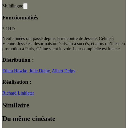
Multilingue
Fonctionnalités
5.1
HD
Neuf années ont passé depuis la rencontre de Jesse et Céline à
Vienne. Jesse est désormais un écrivain à succès, et alors qu’il est en
promotion à Paris, Céline vient le voir. Leur complicité est intacte.
Distribution :
Ethan Hawke
,
Julie Delpy
,
Albert Delpy
Réalisation :
Richard Linklater
Similaire
Du même cinéaste