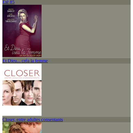
Été 85
Et Dieu... créa la femme
Closer, entre adultes consentants