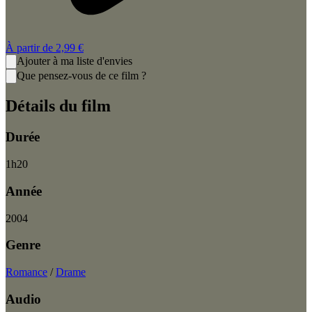
À partir de
2,99 €
Ajouter à ma liste d'envies
Que pensez-vous de ce film ?
Détails du film
Durée
1
h
20
Année
2004
Genre
Romance
/
Drame
Audio