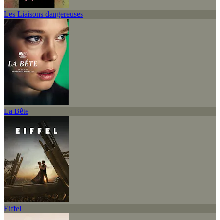
Les Liaisons dangereuses
La Bête
Eiffel