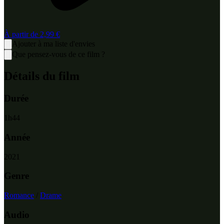
À partir de
2,99 €
Ajouter à ma liste d'envies
Que pensez-vous de ce film ?
Détails du film
Durée
1
h
44
Année
2021
Genre
Romance
/
Drame
Audio