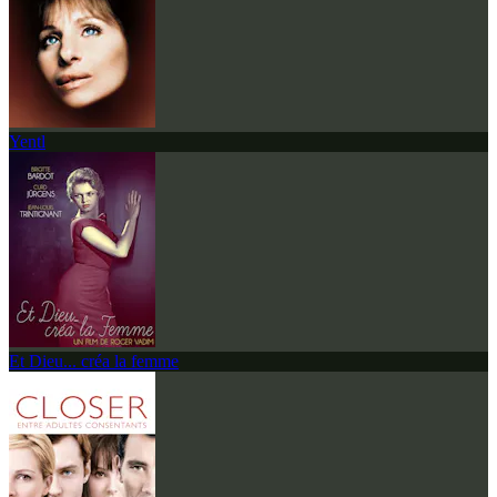
Yentl
Et Dieu... créa la femme