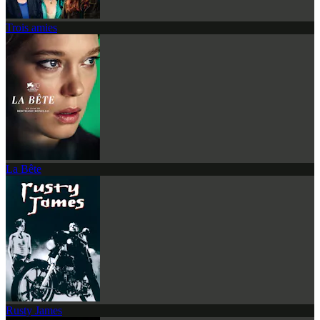
Trois amies
La Bête
Rusty James