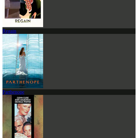
Regain
Parthenope