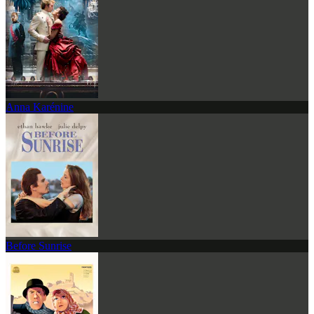
Anna Karénine
Before Sunrise