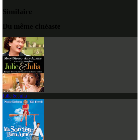
Similaire
Du même cinéaste
Julie & Julia