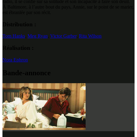
radio, il se confie sur sa solitude et son incapacité à faire son deuil.
À Baltimore, à l’autre bout du pays, Annie, sur le point de se marier,
est ébranlée par son récit.
Distribution :
Tom Hanks
,
Meg Ryan
,
Victor Garber
,
Rita Wilson
Réalisation :
Nora Ephron
Bande-annonce