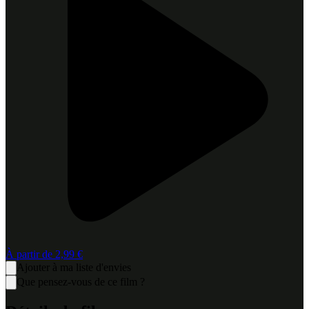
À partir de
2,99 €
Ajouter à ma liste d'envies
Que pensez-vous de ce film ?