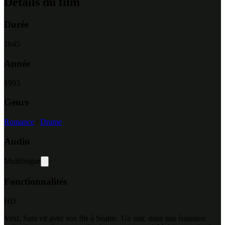
Détails du film
Durée
1
h
45
Année
1993
Genre
Romance
/
Drame
Audio
Multilingue
Fonctionnalités
HD
Veuf, Sam vit avec son fils à Seattle. Un soir, dans une émission