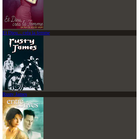
Et Dieu... créa la femme
Rusty James