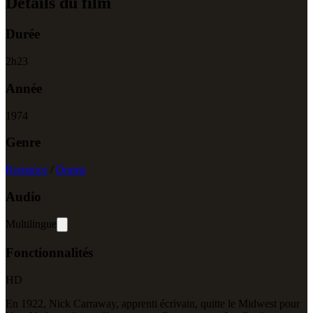
Détails du film
Durée
2
h
23
Année
1974
Genre
Romance
/
Drame
Audio
Multilingue
Fonctionnalités
HD
En 1922, Nick Carraway, apprenti écrivain, quitte le Midwest pour