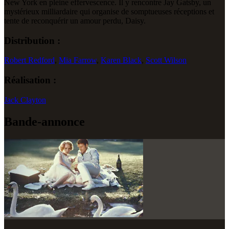
New York en pleine effervescence. Il y rencontre Jay Gatsby, un
mystérieux milliardaire qui organise de somptueuses réceptions et
tente de reconquérir un amour perdu, Daisy.
Distribution :
Robert Redford
,
Mia Farrow
,
Karen Black
,
Scott Wilson
Réalisation :
Jack Clayton
Bande-annonce