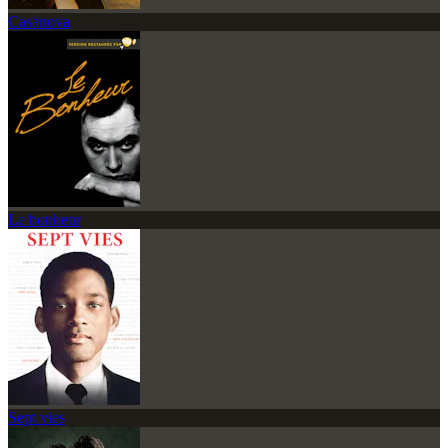
Casanova
Le bonheur
Sept vies