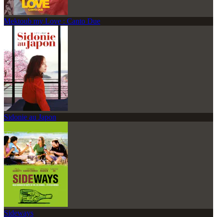
Mektoub my Love : Canto Due
Sidonie au Japon
Sideways