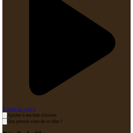
À partir de
2,99 €
Ajouter à ma liste d'envies
Que pensez-vous de ce film ?