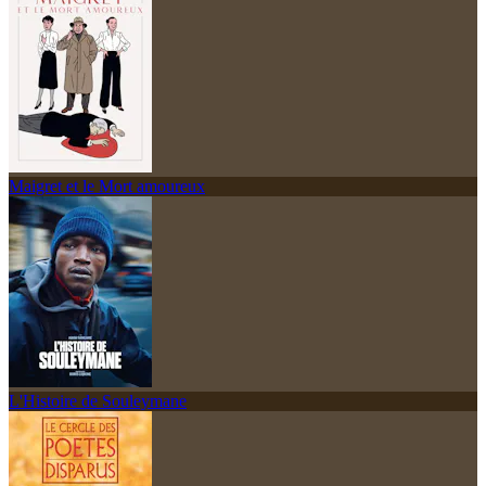
Maigret et le Mort amoureux
L'Histoire de Souleymane