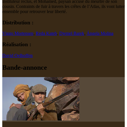
instituteur reclus, et Mohamed, paysan accusé du meurtre de son
cousin. Contraints de fuir à travers les crêtes de l’Atlas, ils vont lutter
ensemble pour retrouver leur liberté.
Distribution :
Viggo Mortensen
,
Reda Kateb
,
Djemel Barek
,
Ángela Molina
Réalisation :
David Oelhoffen
Bande-annonce