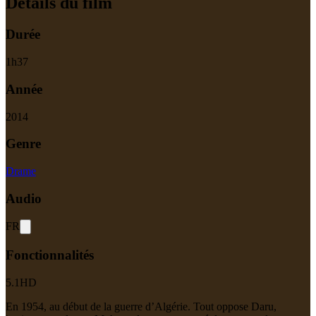
Détails du film
Durée
1
h
37
Année
2014
Genre
Drame
Audio
FR
Fonctionnalités
5.1
HD
En 1954, au début de la guerre d’Algérie. Tout oppose Daru,