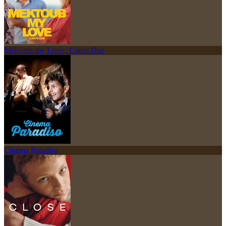
Mektoub my Love : Canto Due
Cinéma Paradiso