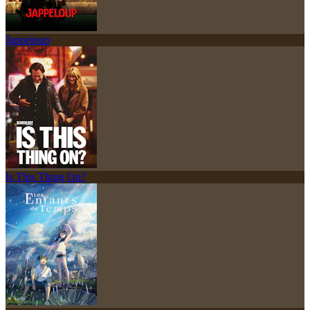
Jappeloup
Is This Thing On?