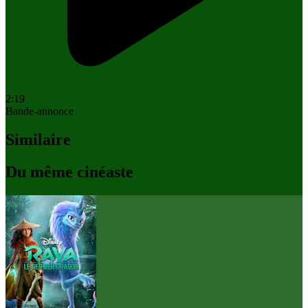
2:19
Bande-annonce
Similaire
Du même cinéaste