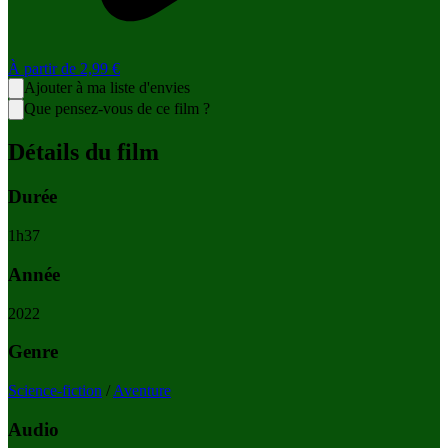
À partir de
2,99 €
Ajouter à ma liste d'envies
Que pensez-vous de ce film ?
Détails du film
Durée
1
h
37
Année
2022
Genre
Science-fiction
/
Aventure
Audio