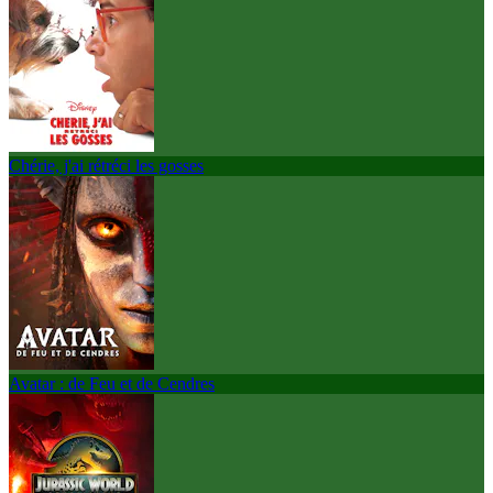
Chérie, j'ai rétréci les gosses
Avatar : de Feu et de Cendres