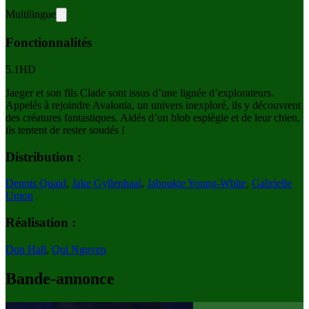
Multilingue
Fonctionnalités
5.1
HD
Jaeger et son fils Clade sont issus d’une lignée d’explorateurs.
Appelés à rejoindre Avalonia, un univers inexploré, ils y découvrent
des créatures fantastiques. Aidés d’un blob espiègle et de leur chien,
ils tentent de rester soudés !
Distribution :
Dennis Quaid
,
Jake Gyllenhaal
,
Jaboukie Young-White
,
Gabrielle
Union
Réalisation :
Don Hall
,
Qui Nguyen
Bande-annonce